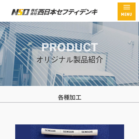
製品紹介【各種加工品】
ホーム
PRODUCT
会社概要
オリジナル製品紹介
製品紹介
オリジナル製品一覧
内ひだ付きマーキングチューブ
各種加工
汎用マーキングチューブ
アルミ電線用端子カバー
電線保護材
各種表示製品