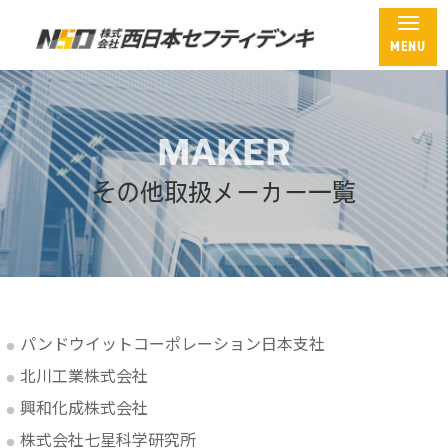
その他取扱メーカー一覧
ホーム
MAKER
会社概要
その他取扱メーカー一覧
製品紹介
オリジナル製品一覧
内ひだ付きマーキングチューブ
汎用マーキングチューブ
パンドウイットコーポレーション日本支社
アルミ電線用端子カバー
北川工業株式会社
電線保護材
興和化成株式会社
株式会社七星科学研究所
各種表示製品