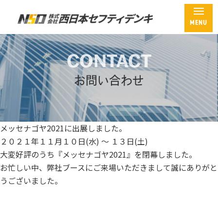
CONTACT
ホーム
会社概要
お問い合わせ
製品紹介
オリジナル製品一覧
メッセナゴヤ2021に出展しました。
２０２１年１１月１０日(水) ～ １３日(土)
内ひだ付きマーキングチューブ
大変好評のうち『メッセナゴヤ2021』を閉幕しました。
汎用マーキングチューブ
お忙しい中、弊社ブースにご来場いただきまして誠にありがと
アルミ電線用端子カバー
うございました。
電線保護材
各種表示製品